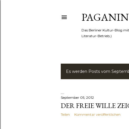
PAGANINI
Das Berliner Kultur-Blog mi
Literatur-Betrieb,)
Es werden Posts vom Septembe
P
o
s
September 05, 2012
DER FREIE WILLE ZE
t
Teilen
Kommentar veröffentlichen
s