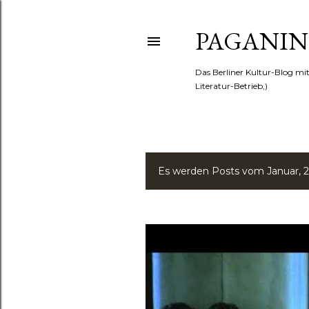
PAGANINI
Das Berliner Kultur-Blog mi
Literatur-Betrieb,)
Es werden Posts vom Januar, 2
P
o
s
t
s