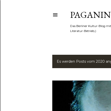
PAGANINI
Das Berliner Kultur-Blog mi
Literatur-Betrieb,)
Es werden Posts vom 2020 ang
P
o
s
t
s