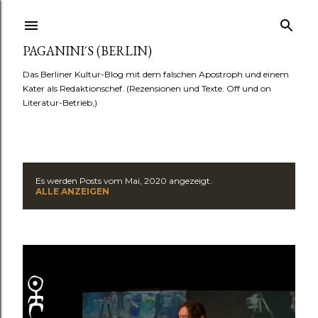
Direkt zum Hauptbereich
PAGANINI´S (BERLIN)
Das Berliner Kultur-Blog mit dem falschen Apostroph und einem
Kater als Redaktionschef. (Rezensionen und Texte. Off und on
Literatur-Betrieb,)
Es werden Posts vom Mai, 2020 angezeigt.
P
ALLE ANZEIGEN
o
s
t
s