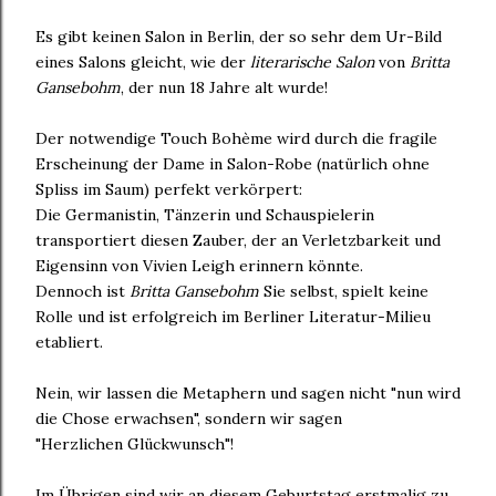
Es gibt keinen Salon in Berlin, der so sehr dem Ur-Bild
eines Salons gleicht, wie der
literarische Salon
von
Britta
Gansebohm
, der nun 18 Jahre alt wurde!
Der notwendige Touch Bohème wird durch die fragile
Erscheinung der Dame in Salon-Robe (natürlich ohne
Spliss im Saum) perfekt verkörpert:
Die Germanistin, Tänzerin und Schauspielerin
transportiert diesen Zauber, der an Verletzbarkeit und
Eigensinn von Vivien Leigh erinnern könnte.
Dennoch ist
Britta Gansebohm
Sie selbst, spielt keine
Rolle und ist erfolgreich im Berliner Literatur-Milieu
etabliert.
Nein, wir lassen die Metaphern und sagen nicht "nun wird
die Chose erwachsen", sondern wir sagen
"Herzlichen Glückwunsch"!
Im Übrigen sind wir an diesem Geburtstag erstmalig zu