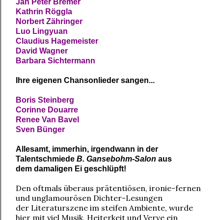
Jan Peter Bremer
Kathrin Röggla
Norbert Zähringer
Luo Lingyuan
Claudius Hagemeister
David Wagner
Barbara Sichtermann
Ihre eigenen Chansonlieder sangen...
Boris Steinberg
Corinne Douarre
Renee Van Bavel
Sv
e
n Bünger
Allesamt, immerhin, irgendwann in der
Talentschmiede
B. Gansebohm-Salon
aus
dem
damaligen Ei geschlüpft!
Den oftmals überaus prätentiösen, ironie-fernen
und unglamourösen Dichter-Lesungen
der Literaturszene im steifen Ambiente, wurde
hier mit viel Musik, Heiterkeit und Verve ein