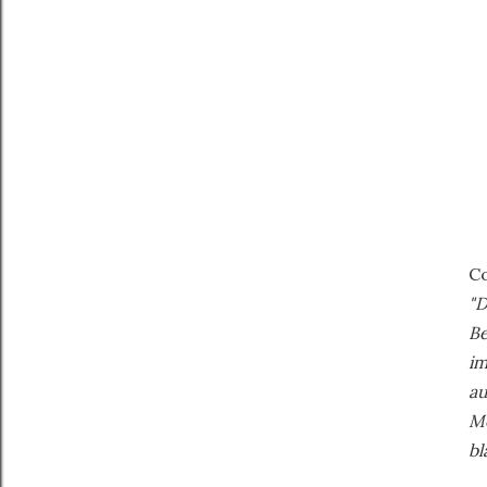
Co
"D
Be
im
au
Me
bl