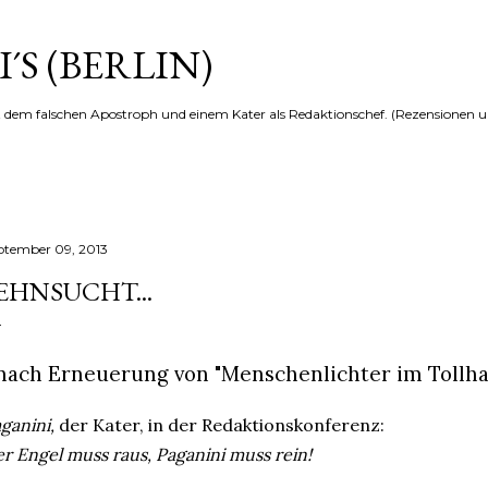
Direkt zum Hauptbereich
´S (BERLIN)
t dem falschen Apostroph und einem Kater als Redaktionschef. (Rezensionen u
ptember 09, 2013
EHNSUCHT...
..nach Erneuerung von "Menschenlichter im Tollha
ganini,
der Kater, in der Redaktionskonferenz:
r Engel muss raus, Paganini muss rein!