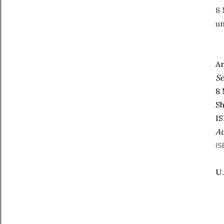
8 
u
An
S
8
Sh
IS
Au
IS
U.