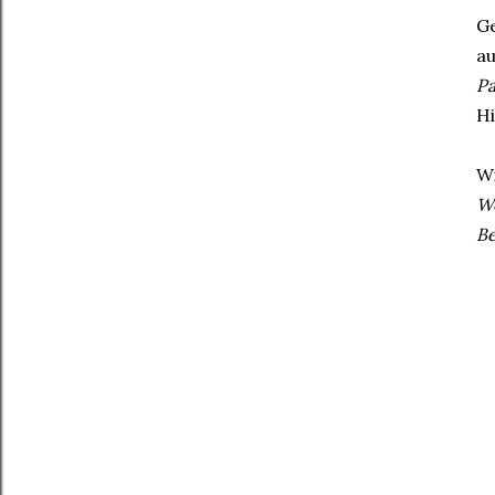
Ge
au
Pa
Hi
Wi
Wo
Be