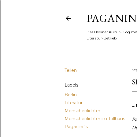
PAGANINI
Das Berliner Kultur-Blog mi
Literatur-Betrieb,)
Teilen
Se
S
Labels
Berlin
Literatur
.
Menschenlichter
Menschenlichter im Tollhaus
Pa
Paganini´s
De