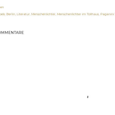
len
els:
Berlin
Literatur
Menschenlichter
Menschenlichter im Tollhaus
Paganini
OMMENTARE