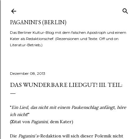
Direkt zum Hauptbereich
PAGANINI´S (BERLIN)
Das Berliner Kultur-Blog mit dem falschen Apostroph und einem
Kater als Redaktionschef. (Rezensionen und Texte. Off und on
Literatur-Betrieb,)
Dezember 08, 2013
DAS WUNDERBARE LIEDGUT! III. TEIL:
"
Ein Lied, das nicht mit einem Paukenschlag anfängt, höre
ich nicht
!"
(Zitat von
Paganini
, dem Kater)
Die
Paganini´s
-Redaktion will sich dieser Polemik nicht