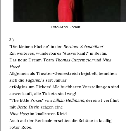
Foto:Arno Declair
3.)
"Die kleinen Füchse" in der
Berliner Schaubühne
!
Ein weiteres, wunderbares "Ausverkauft" in Berlin.
Das neue Dream-Team
Thomas Ostermeier
und
Nina
Hoss!
Allgemein als Theater-Geniestreich bejubelt, bemühen
sich die
Paganini
´s seit Januar
erfolglos um Tickets! Alle buchbaren Vorstellungen sind
ausverkauft, alle Tickets sind weg!
"The little Foxes" von
Lillian Hellmann
, dereinst verfilmt
mit
Bette Davis
, zeigen eine
Nina Hoss
im knallroten Kleid.
Auch auf der Berlinale erschien die Schöne in knallig
roter Robe.