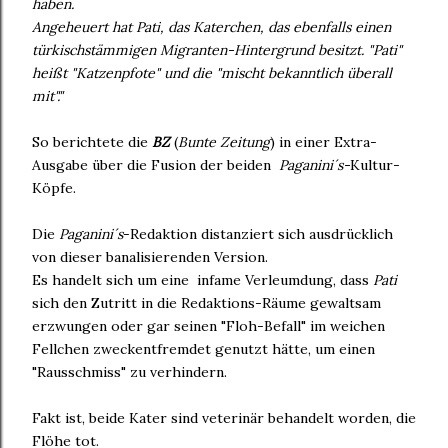
haben.
Angeheuert hat Pati, das Katerchen, das ebenfalls einen
türkischstämmigen Migranten-Hintergrund besitzt. "Pati"
heißt "Katzenpfote" und die "mischt bekanntlich überall
mit"."
So berichtete die
BZ
(
Bunte Zeitung
) in einer Extra-
Ausgabe über die Fusion der beiden
Paganini´s-
Kultur-
Köpfe.
Die
Paganini´s
-Redaktion distanziert sich ausdrücklich
von dieser banalisierenden Version.
Es handelt sich um eine infame Verleumdung, dass
Pati
sich den Zutritt in die Redaktions-Räume gewaltsam
erzwungen oder gar seinen "Floh-Befall" im weichen
Fellchen zweckentfremdet genutzt hätte, um einen
"Rausschmiss" zu verhindern.
Fakt ist, beide Kater sind veterinär behandelt worden, die
Flöhe tot.