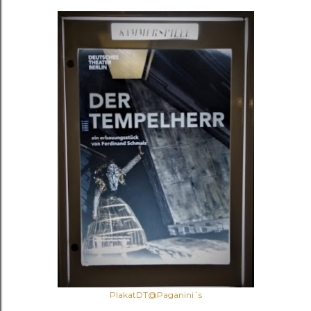
PlakatDT@Paganini´s