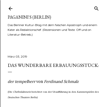
Direkt zum Hauptbereich
PAGANINI´S (BERLIN)
Das Berliner Kultur-Blog mit dem falschen Apostroph und einem
Kater als Redaktionschef. (Rezensionen und Texte. Off und on
Literatur-Betrieb,)
März 03, 2019
DAS WUNDERBARE ERBAUUNGSSTÜCK:
der tempelherr
von
Ferdinand Schmalz
(Die
Chefredakteurin
berichtet von der Uraufführung in den
Kammerspielen
des
Deutschen Theaters Berlin)