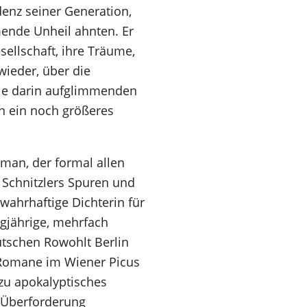
denz seiner Generation,
ende Unheil ahnten. Er
ellschaft, ihre Träume,
ieder, über die
die darin aufglimmenden
n ein noch größeres
man, der formal allen
f Schnitzlers Spuren und
wahrhaftige Dichterin für
igjährige, mehrfach
utschen Rowohlt Berlin
-Romane im Wiener Picus
zu apokalyptisches
 Überforderung