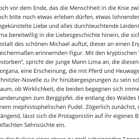
och vor dem Ende, das die Menschheit in die Knie zw
och bitte noch etwas erleben dürfen, etwas lohnendes
ngekünstelte Liebe und alles durchleuchtende Leidens
ma bereitwillig in die Liebesgeschichte hinein, die s
estalt des schönen Michael auftut, dieser an einen 
leichermaßen erinnernden Figur. Mit den kryptischen 
storben“, spricht der junge Mann Lima an, die diesen
organa, eine Erscheinung, die mit Pferd und Heuwag
chnitzler-Novelle zu ihr hinübergesprungen zu sein sc
raum, ob Wirklichkeit, die beiden begegnen sich imm
anderungen zum Berggipfel, die entlang des Waldes fü
inem mephistophelischen Pudel. Zögerlich zunächst, d
ängend, lässt sich die Protagonistin auf ihr eigenes
ntfachten Sehnsüchte ein.