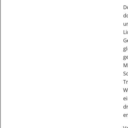
D
d
u
Li
G
g
ge
M
S
T
W
e
dr
e