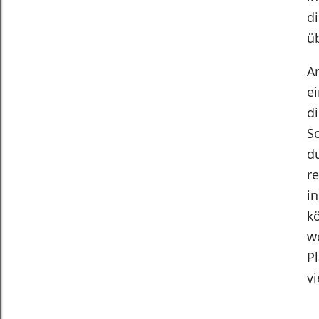
d
ü
A
ei
d
Sc
d
r
in
k
w
P
vi