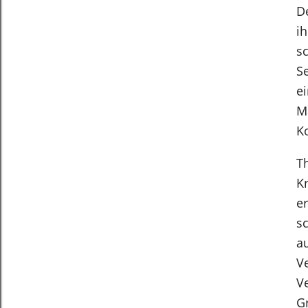
D
i
s
S
e
M
Ko
T
Kr
er
s
a
V
Ve
G