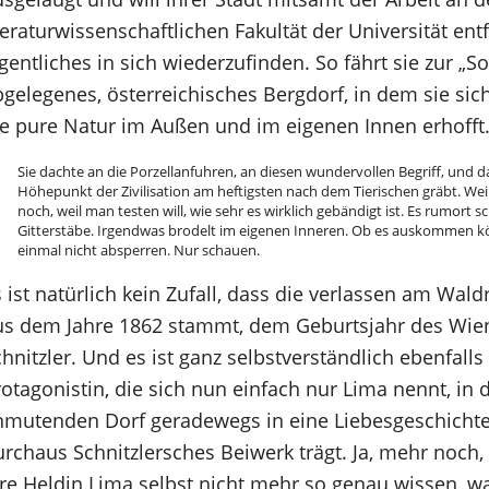
teraturwissenschaftlichen Fakultät der Universität en
gentliches in sich wiederzufinden. So fährt sie zur „S
bgelegenes, österreichisches Bergdorf, in dem sie si
ie pure Natur im Außen und im eigenen Innen erhofft
Sie dachte an die Porzellanfuhren, an diesen wundervollen Begriff, und
Höhepunkt der Zivilisation am heftigsten nach dem Tierischen gräbt. Wei
noch, weil man testen will, wie sehr es wirklich gebändigt ist. Es rumort s
Gitterstäbe. Irgendwas brodelt im eigenen Inneren. Ob es auskommen kö
einmal nicht absperren. Nur schauen.
s ist natürlich kein Zufall, dass die verlassen am Wa
us dem Jahre 1862 stammt, dem Geburtsjahr des Wie
hnitzler. Und es ist ganz selbstverständlich ebenfalls 
rotagonistin, die sich nun einfach nur Lima nennt, in
nmutenden Dorf geradewegs in eine Liebesgeschichte 
urchaus Schnitzlersches Beiwerk trägt. Ja, mehr noch,
hre Heldin Lima selbst nicht mehr so genau wissen, w