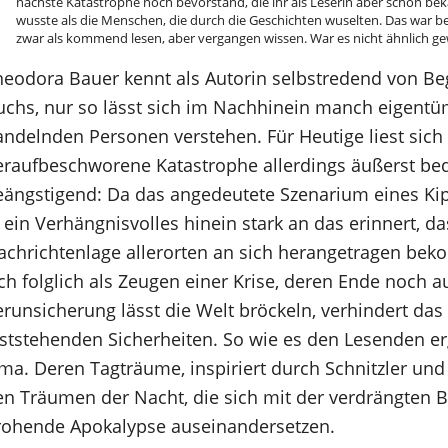
nächste Katastrophe noch bevorstand, die ihr als Leserin aber schon bek
wusste als die Menschen, die durch die Geschichten wuselten. Das war b
zwar als kommend lesen, aber vergangen wissen. War es nicht ähnlich g
heodora Bauer kennt als Autorin selbstredend von Be
uchs, nur so lässt sich im Nachhinein manch eigentü
andelnden Personen verstehen. Für Heutige liest sich 
eraufbeschworene Katastrophe allerdings äußerst be
eängstigend: Da das angedeutete Szenarium eines Ki
 ein Verhängnisvolles hinein stark an das erinnert, d
achrichtenlage allerorten an sich herangetragen bek
ch folglich als Zeugen einer Krise, deren Ende noch a
erunsicherung lässt die Welt bröckeln, verhindert das
eststehenden Sicherheiten. So wie es den Lesenden er
ima. Deren Tagträume, inspiriert durch Schnitzler un
en Träumen der Nacht, die sich mit der verdrängten 
rohende Apokalypse auseinandersetzen.