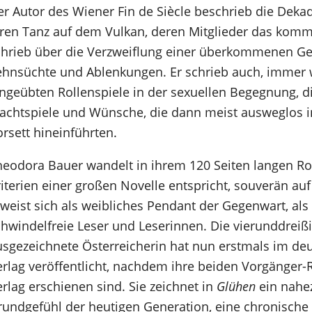
er Autor des Wiener Fin de Siècle beschrieb die Deka
hren Tanz auf dem Vulkan, deren Mitglieder das komm
chrieb über die Verzweiflung einer überkommenen Ges
ehnsüchte und Ablenkungen. Er schrieb auch, immer w
ingeübten Rollenspiele in der sexuellen Begegnung, 
achtspiele und Wünsche, die dann meist ausweglos i
rsett hineinführten.
heodora Bauer wandelt in ihrem 120 Seiten langen Ro
iterien einer großen Novelle entspricht, souverän au
weist sich als weibliches Pendant der Gegenwart, als 
chwindelfreie Leser und Leserinnen. Die vierunddreiß
usgezeichnete Österreicherin hat nun erstmals im de
erlag veröffentlicht, nachdem ihre beiden Vorgänger
rlag erschienen sind. Sie zeichnet in
Glühen
ein nahe
rundgefühl der heutigen Generation, eine chronische