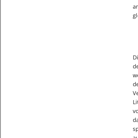
a
gl
Di
d
we
d
V
Li
v
da
sp
au