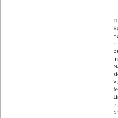
T
B
h
h
b
in
N
si
V
f
L
d
d