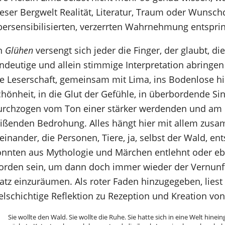
ieser Bergwelt Realität, Literatur, Traum oder Wunsch
bersensibilisierten, verzerrten Wahrnehmung entsprin
n
Glühen
versengt sich jeder die Finger, der glaubt, di
ndeutige und allein stimmige Interpretation abringen
ie Leserschaft, gemeinsam mit Lima, ins Bodenlose h
hönheit, in die Glut der Gefühle, in überbordende Si
urchzogen vom Ton einer stärker werdenden und am E
eißenden Bedrohung. Alles hängt hier mit allem zusam
einander, die Personen, Tiere, ja, selbst der Wald, e
önnten aus Mythologie und Märchen entlehnt oder ebe
orden sein, um dann doch immer wieder der Vernunft
latz einzuräumen. Als roter Faden hinzugegeben, liest
elschichtige Reflektion zu Rezeption und Kreation von 
Sie wollte den Wald. Sie wollte die Ruhe. Sie hatte sich in eine Welt hinein