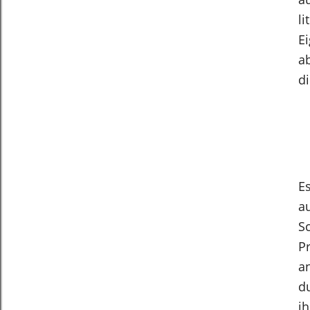
li
Ei
a
d
E
a
Sc
P
a
d
i