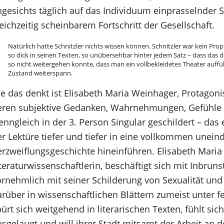
ngesichts täglich auf das Individuum einprasselnder
eichzeitig scheinbarem Fortschritt der Gesellschaft.
Natürlich hatte Schnitzler nichts wissen können. Schnitzler war kein Pro
so dick in seinen Texten, so unübersehbar hinter jedem Satz – dass das d
so nicht weitergehen konnte, dass man ein vollbekleidetes Theater auff
Zustand weiterspann.
e das denkt ist Elisabeth Maria Weinhager, Protagoni
eren subjektive Gedanken, Wahrnehmungen, Gefühle
nngleich in der 3. Person Singular geschildert – das
er Lektüre tiefer und tiefer in eine vollkommen unein
erzweiflungsgeschichte hineinführen. Elisabeth Maria 
teraturwissenschaftlerin, beschäftigt sich mit Inbruns
ornehmlich mit seiner Schilderung von Sexualität und
rüber in wissenschaftlichen Blättern zumeist unter fer
ürt sich weitgehend in literarischen Texten, fühlt si
sgelaugt und will ihrer Stadt mitsamt der Arbeit an d