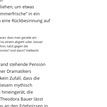
tfliehen, um etwas
ommerfrische“ in ein
ch eine Rückbesinnung auf
.
 daran, dass man gerade am
l es einem abgeht oder, besser
chon, tatzt gegen die
nnte? Und dann? Vielleicht
ldrand stehende Pension
ner Dramatikers
kein Zufall, dass die
 diesem mythisch
hineingerät, die
 Theodora Bauer lässt
as an den Erlebnissen in