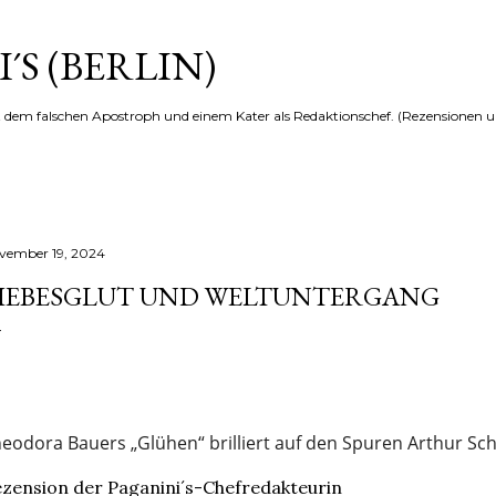
Direkt zum Hauptbereich
´S (BERLIN)
t dem falschen Apostroph und einem Kater als Redaktionschef. (Rezensionen u
vember 19, 2024
IEBESGLUT UND WELTUNTERGANG
eodora Bauers „Glühen“ brilliert auf den Spuren Arthur Sch
zension der Paganini´s-Chefredakteurin