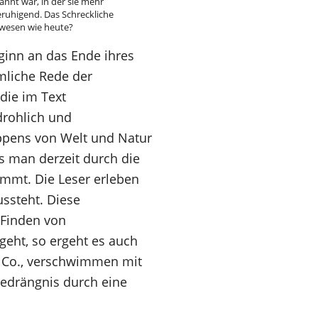
annt war, in der sie mehr
eruhigend. Das Schreckliche
ewesen wie heute?
ginn an das Ende ihres
mliche Rede der
die im Text
drohlich und
ppens von Welt und Natur
as man derzeit durch die
ommt. Die Leser erleben
ussteht. Diese
 Finden von
geht, so ergeht es auch
d Co., verschwimmen mit
Bedrängnis durch eine