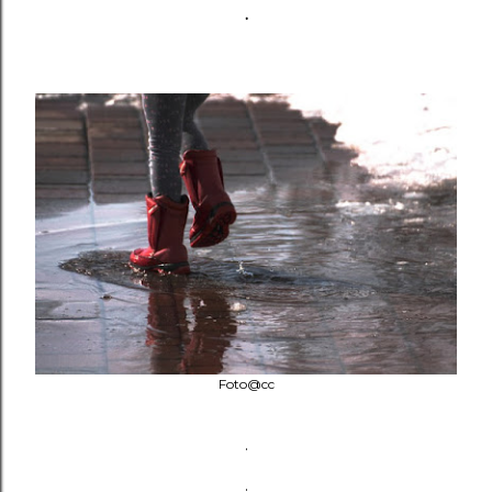
.
Foto@cc
.
.