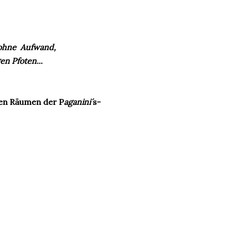
z ohne Aufwand,
en Pfoten...
den Räumen der P
aganini´
s-