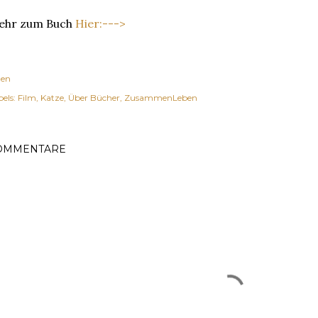
ehr zum Buch
Hier:--->
len
els:
Film
Katze
Über Bücher
ZusammenLeben
OMMENTARE