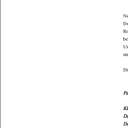
Ne
De
Re
be
Un
mi
Di
Pa
Ki
Da
Da