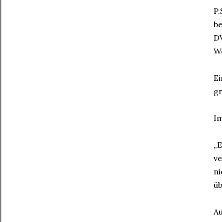
P.
be
DV
W
Ei
gn
Im
„E
ve
ni
üb
Au