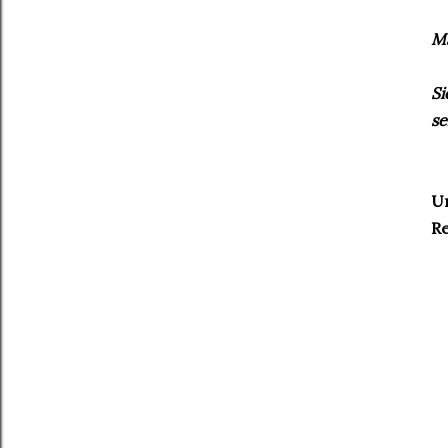
Ma
Si
s
Un
Re